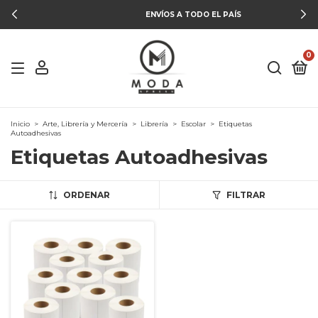
ENVÍOS A TODO EL PAÍS
0
Inicio
>
Arte, Librería y Mercería
>
Librería
>
Escolar
>
Etiquetas
Autoadhesivas
Etiquetas Autoadhesivas
ORDENAR
FILTRAR