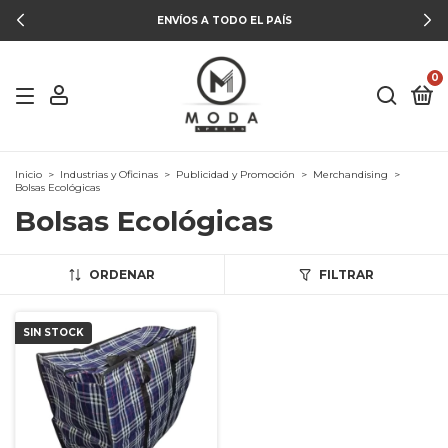
ENVÍOS A TODO EL PAÍS
0
Inicio
>
Industrias y Oficinas
>
Publicidad y Promoción
>
Merchandising
>
Bolsas Ecológicas
Bolsas Ecológicas
ORDENAR
FILTRAR
SIN STOCK