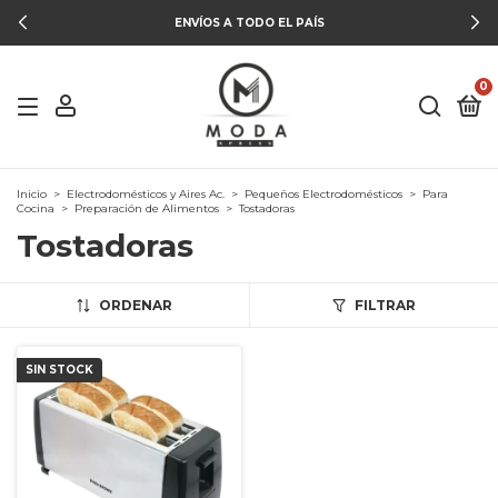
ENVÍOS A TODO EL PAÍS
0
Inicio
>
Electrodomésticos y Aires Ac.
>
Pequeños Electrodomésticos
>
Para
Cocina
>
Preparación de Alimentos
>
Tostadoras
Tostadoras
ORDENAR
FILTRAR
SIN STOCK