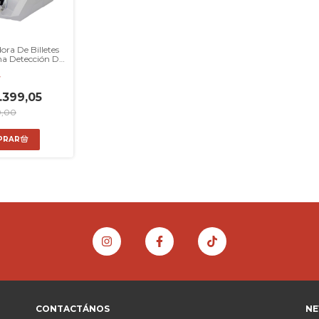
ora De Billetes
a Detección De
s Falsos
F
.399,05
9,00
CONTACTÁNOS
NE