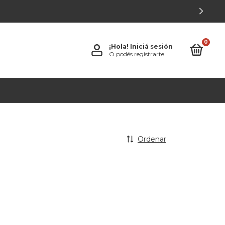
0
¡Hola!
Iniciá sesión
O podés registrarte
Ordenar